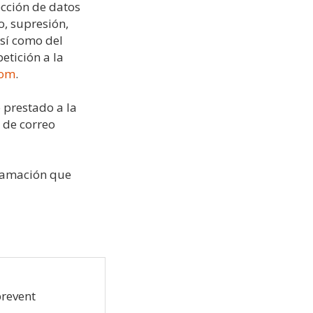
ección de datos
o, supresión,
así como del
etición a la
com
.
 prestado a la
 de correo
clamación que
prevent