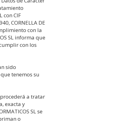
 Datos de Carácter
ratamiento
 con CIF
08940, CORNELLA DE
mplimiento con la
OS SL informa que
cumplir con los
an sido
y que tenemos su
rocederá a tratar
a, exacta y
FORMATICOS SL se
priman o