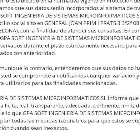
 lo establecido en la normativa vigente en Protección de
mamos que sus datos serán incorporados al sistema de t
PA SOFT INGENIERIA DE SISTEMAS MICROINFORMATICOS SL
ilio social sito en GENERAL JOAN PRIM I PRATS 3 3º2º 
NA), con la finalidad de atender sus consultas. En cu
e, GPA SOFT INGENIERIA DE SISTEMAS MICROINFORMATIC
nservados durante el plazo estrictamente necesario para 
ados con anterioridad.
munique lo contrario, entenderemos que sus datos no h
sted se compromete a notificarnos cualquier variación 
a utilizarlos para las finalidades mencionadas.
RIA DE SISTEMAS MICROINFORMATICOS SL informa que p
 lícita, leal, transparente, adecuada, pertinente, limitad
or ello que GPA SOFT INGENIERIA DE SISTEMAS MICROIN
tar todas las medidas razonables para que estos se su
ación cuando sean inexactos.