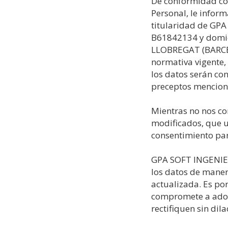
De conformidad con
Personal, le infor
titularidad de G
B61842134 y domic
LLOBREGAT (BARCELO
normativa vigent
los datos serán co
preceptos mencion
Mientras no nos co
modificados, que u
consentimiento par
GPA SOFT INGENIE
los datos de manera
actualizada. Es p
compromete a adop
rectifiquen sin dil