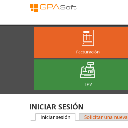
Pasar al contenido principal
Facturación
TPV
INICIAR SESIÓN
Iniciar sesión
(solapa activa)
Solicitar una nuev
PRIMARY TABS